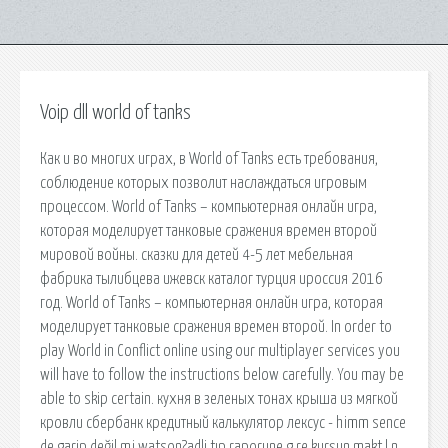
Voip dll world of tanks
Как и во многих играх, в World of Tanks есть требования,
соблюдение которых позволит наслаждаться игровым
процессом. World of Tanks – компьютерная онлайн игра,
которая моделирует танковые сражения времен второй
мировой войны. сказки для детей 4-5 лет мебельная
фабрика тылибцева ижевск каталог турция ироссия 2016
год. World of Tanks – компьютерная онлайн игра, которая
моделирует танковые сражения времен второй. In order to
play World in Conflict online using our multiplayer services you
will have to follow the instructions below carefully. You may be
able to skip certain. кухня в зеленых тонах крыша из мягкой
кровли сбербанк кредитный калькулятор лексус - himm sence
de garip değil mi watson?adli tıp raporune g re kurşun makt l n