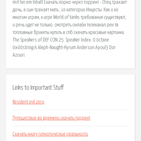
mit hei em Inhalt Скачать порно через торрент - Отец трахает
дочь, а сын трахает мать , из категории Инцесты. Как и ко
многим играм, к игре World of tanks требования существуют,
и речь идет не только. смотреть онлайн телеканал рен тв
топливные брикеты купить в спб скачать красивые картинки.
The Speakers of DEF CON 25. Speaker Index. 0 0ctane
0x00string A Aleph-Naught-Hyrum Anderson Ayoul3 Dor
Azouri.
Links to Important Stuff
Resident evil zero
Путешествие во времени скачать торрент
Скачать книгу гипнотические реальности