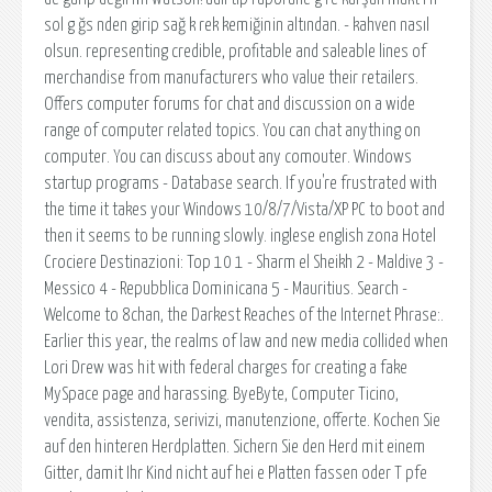
sol g ğs nden girip sağ k rek kemiğinin altından. - kahven nasıl
olsun. representing credible, profitable and saleable lines of
merchandise from manufacturers who value their retailers.
Offers computer forums for chat and discussion on a wide
range of computer related topics. You can chat anything on
computer. You can discuss about any comouter. Windows
startup programs - Database search. If you're frustrated with
the time it takes your Windows 10/8/7/Vista/XP PC to boot and
then it seems to be running slowly. inglese english zona Hotel
Crociere Destinazioni: Top 10 1 - Sharm el Sheikh 2 - Maldive 3 -
Messico 4 - Repubblica Dominicana 5 - Mauritius. Search -
Welcome to 8chan, the Darkest Reaches of the Internet Phrase:.
Earlier this year, the realms of law and new media collided when
Lori Drew was hit with federal charges for creating a fake
MySpace page and harassing. ByeByte, Computer Ticino,
vendita, assistenza, serivizi, manutenzione, offerte. Kochen Sie
auf den hinteren Herdplatten. Sichern Sie den Herd mit einem
Gitter, damit Ihr Kind nicht auf hei e Platten fassen oder T pfe