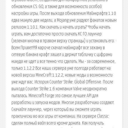
обновления CS: GO, а также для возможности особой
настройки игры. После выхода обновления Майнкрафта 1.10
едва минуло две недели, а Mojang уже радуют фанатов новым
релизом 1.10.1. Как скачать и начать играть? Чтобы начать
играть, вам достаточно просто скачать КС ГО лаунчер
(зеленая кнопка в правом верху страницы) и установить его. ·
Всем Привет!!!Я кароче скачал майнкрафт все захажу в
сетевую банана крафт зашел и держит табличку с цифрами
никуда не идет и все темно что сделать. Мы - за современное,
только 1.12.2 Все наши сервера уже полгода работают на
новой версии MineCraft 1.12.2, новые моды и возможности
уже ждут вас. История Counter Strike: Global Offensive. После
выхода Counter Strike 1.6 компания Valve неоднократно
пыталась. Minecraft Forge это самое лучшее API для
разработки и запуска модов. Многие разработчики создают.
Скачайте лаунчер, через который вы сможете играть
практически во все игры от компании. На сервере Classic
сделан полный вайп всего кроме доната. Как получить