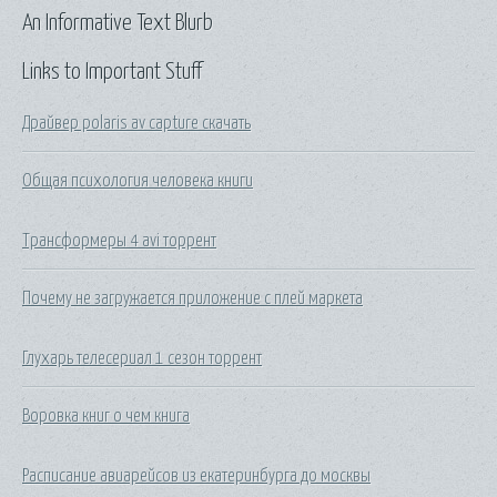
An Informative Text Blurb
Links to Important Stuff
Драйвер polaris av capture скачать
Общая психология человека книги
Трансформеры 4 avi торрент
Почему не загружается приложение с плей маркета
Глухарь телесериал 1 сезон торрент
Воровка книг о чем книга
Расписание авиарейсов из екатеринбурга до москвы