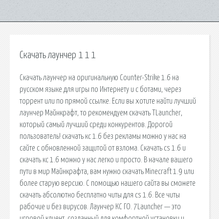
Скачать лаунчер 1 1 1
Скачать лаунчер на оригинальную Counter-Strike 1.6 на
русском языке для игры по Интернету и с ботами, через
торрент или по прямой ссылке. Если вы хотите найти лучший
лаунчер Майнкрафт, то рекомендуем скачать TLauncher,
который самый лучший среди конкурентов. Дорогой
пользователь! скачать кс 1.6 без рекламы можно у нас на
сайте с обновленной защитой от взлома. Скачать cs 1.6 и
скачать кс 1.6 можно у нас легко и просто. В начале вашего
пути в мир Майнкрафта, вам нужно скачать Minecraft 1.9 или
более старую версию. С помощью нашего сайта вы сможете
скачать абсолютно бесплатно читы для cs 1.6. Все читы
рабочие и без вирусов. Лаунчер КС ГО. 7Launcher — это
игровой клиент, созданный для комфортной установки и