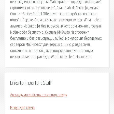
первые деньги и ресурсы. Майнкрафт — игра для любителей
строительства и приключений. Скачивай Майнкрафт, моды.
Counter-Strike: Global Offensive – старая добрая контра в
новой обертке. Одна из самых популярных игр. MCLauncher -
лаунчер Майнкрафт без вирусов, в котором можно играть в
Майнкрафт бесплатно. Скачать KMSAuto Net торрент
бесплатно и без регистрации nulled. Мониторинг бесплатных
серверов Майнкрафт для версии 1.5.2 с ip адресами,
описаниями и полной. Джов подготовил расширенную
версию Jove mod pack для World of Tanks 1.4 скачать.
Links to Important Stuff
Аккорды английских песен под гитару
Минус две свечи