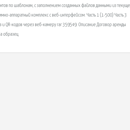
нтов по шаблонам, с заполнением созданных файлов данными из текущ
ммно-аппаратный комплекс с веб-интерфейсом. Часть 1 (1-500) Часть 3
 и QR-кодов через веб-камеру rar 359549. Описание Договор аренды
а образец.