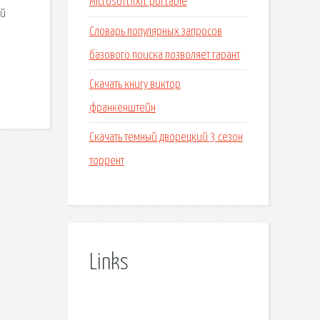
Microsoftfixit portable
ей
Словарь популярных запросов
базового поиска позволяет гарант
Скачать книгу виктор
франкенштейн
Скачать темный дворецкий 3 сезон
торрент
Links