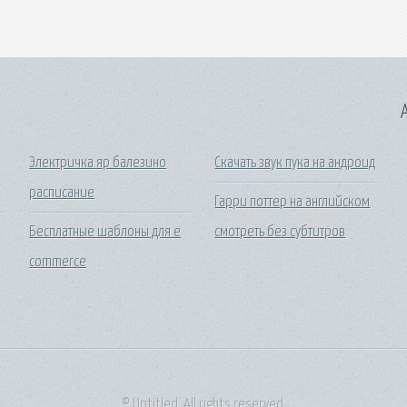
A
Электричка яр балезино
Скачать звук пука на андроид
расписание
Гарри поттер на английском
Бесплатные шаблоны для e
смотреть без субтитров
commerce
© Untitled. All rights reserved.