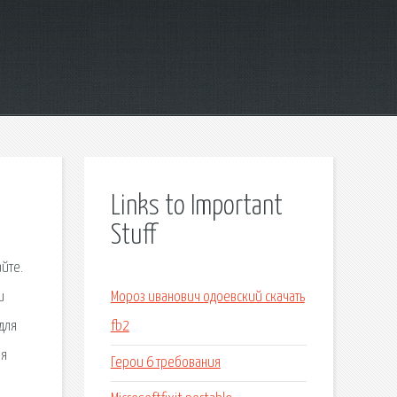
Links to Important
Stuff
йте.
и
Мороз иванович одоевский скачать
для
fb2
ля
Герои 6 требования