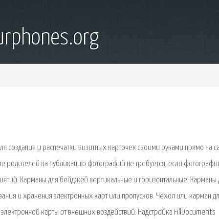
urphones.org
ля создания и распечатки визитных карточек своими руками прямо на са
е родителей на публикацию фотографий не требуется, если фотографи
ятий. Карманы для бейджей вертикальные и горизонтальные. Карманы 
вания и хранения электронных карт или пропусков. Чехол или карман д
 электронной карты от внешних воздействий. Надстройка FillDocuments