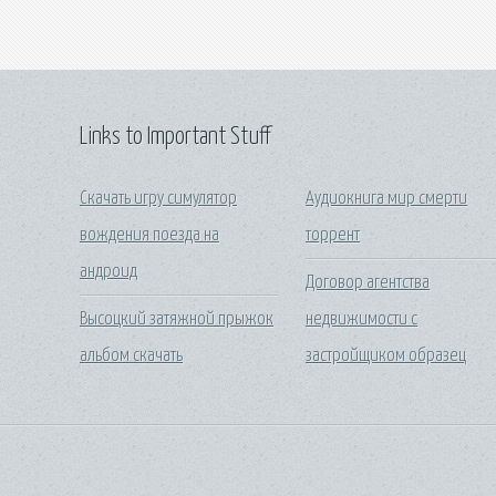
Links to Important Stuff
Скачать игру симулятор
Аудиокнига мир смерти
вождения поезда на
торрент
андроид
Договор агентства
Высоцкий затяжной прыжок
недвижимости с
альбом скачать
застройщиком образец