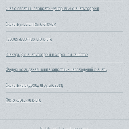
Сказ о евпатии коловрате мультфильм скачать торрент
Скачать унистал тол с ключом
Теория азартных игр книга
Знахарь 3 скачать торрент в хорошем качестве
Федерико андахази книга запретных наслаждений скачать
Скачать на андроид игру словоед
Фото картинки книги
© Untitled. All rights reserved.