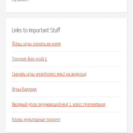
Links to Important Stuff
Флэш игры скачать на комп
Торрент фар край 1
Скачать игры weaphones ww2 на андроид
Игры бадланд
Вводный урок окружающий мир 1 класс презентация
Клипы мультяшные торрент