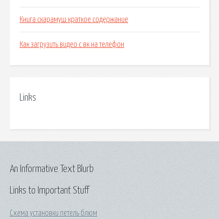
Книга скарамуш краткое содержание
Как загрузить видео с вк на телефон
Links
An Informative Text Blurb
Links to Important Stuff
Схема установки петель блюм