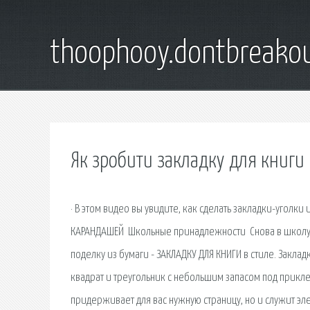
thoophooy.dontbreako
Як зробити закладку для книги
· В этом видео вы увидите, как сделать закладки-уголки
КАРАНДАШЕЙ ️ Школьные принадлежности ️ Снова в школу -
поделку из бумаги - ЗАКЛАДКУ ДЛЯ КНИГИ в стиле. Закла
квадрат и треугольник с небольшим запасом под прикле
придерживает для вас нужную страницу, но и служит эл