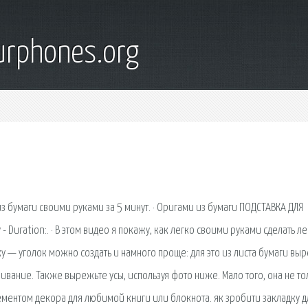
urphones.org
 из бумаги своими руками за 5 минут. · Оригами из бумаги ПОДСТАВКА ДЛЯ
 Duration:. · В этом видео я покажу, как легко своими руками сделать л
дку — уголок можно создать и намного проще: для это из листа бумаги вы
ивание. Также вырежьте усы, используя фото ниже. Мало того, она не то
ементом декора для любимой книги или блокнота. як зробити закладку д