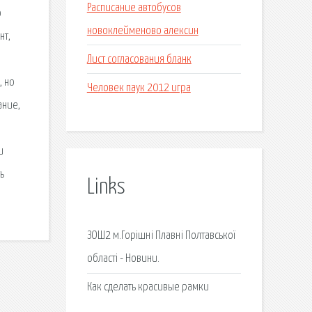
Расписание автобусов
о
новоклейменово алексин
нт,
Лист согласования бланк
, но
Человек паук 2012 игра
ание,
и
ь
Links
ЗОШ2 м.Горішні Плавні Полтавської
області - Новини.
Как сделать красивые рамки