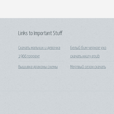
Links to Important Stuff
Скачать мальчик и девочка
Белый бим черное ухо
1966 торрент
скачать книгу epub
Вышивка драконы схемы
Мертвый сезон скачать