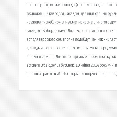
книги картінк розмалоьвки до 9 травня как сделать шап
технологии 7 класс для. Закладки для книг своими рука
кружева, тканей, кожи, мулине, макраме и многого дру
закладки. Выбор за вами. Для тех, кто не любит яркие 
вот для взрослого они вполне подойдут. Так как книги
для вдумчивого и неспешного их прочтения и придума
листания страниц. Для этого отрежьте небольшой кусок 
вставьте их в одну из бусинок. 10 квітня 2019 року учн
красивые рамки в Word? Оформляя творческие работы,