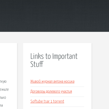
Links to Important
Stuff
егкую
Живой журнал антона носика
режьте
Договоры долевого участия
лько
Softube tsar 1 torrent
ля