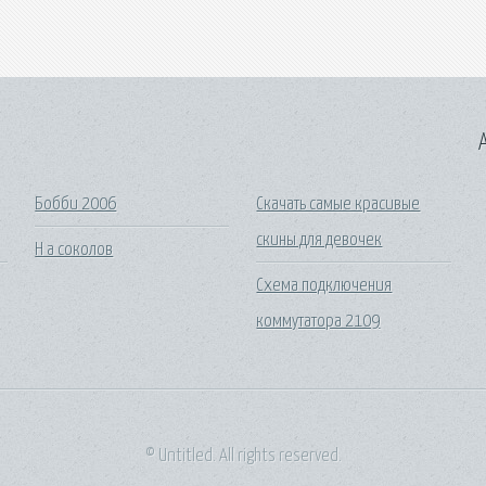
A
Бобби 2006
Скачать самые красивые
скины для девочек
Н а соколов
Схема подключения
коммутатора 2109
© Untitled. All rights reserved.