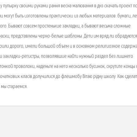
ку пупырку своими руками рання весна малювання в днз скачать проект п
ми могут быть изготовлены практически из любых материалов: бумаги, ле
гого. Бывают совсем простенькие закладки, а бывают весьма сложные
краски, представлены черно-белые шаблоны. Дети им вряд ли обрадуются
 стоили дорого, имели большой объем и в основном религиозное содерж
ли закладки-регистры, позволявшие найти нужный раздел без лишнего
тонкой проволоки, наденьте на него несколько бусинок, скрутите концы 
і початкових класів долучилися до флешмобу Вітаю рідну школу. Как сделат
 мы стараемся.