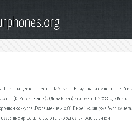
urphones.org
. Текст и видео клип песни - UziMusic.ru. На музыкальном портале Зайцев
олния (DJ Mr.BEST Remix)» (Дима Билан) в формате. В 2008 году Виктор 
тборочном конкурсе „Евровидение 2008“. В моей жизни уже была «Амега
 известные артисты. Не было только однозначности в личном