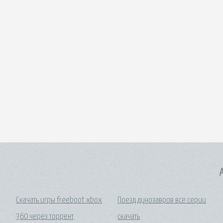
A
Скачать игры freeboot xbox
Поезд динозавров все серии
360 через торрент
скачать