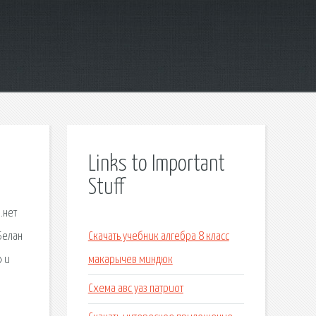
Links to Important
Stuff
.нет
Белан
Скачать учебник алгебра 8 класс
» и
макарычев миндюк
Схема авс уаз патриот