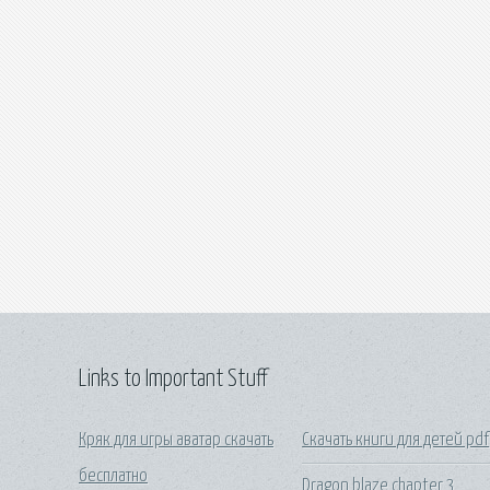
Links to Important Stuff
Кряк для игры аватар скачать
Скачать книги для детей pdf
бесплатно
Dragon blaze chapter 3