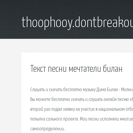
thoophooy.dontbreako
Текст песни мечтатели билан
Слушать и скачать бесплатно музыку Дима Билан - Молния
Вы можете бесплатно скачать и слушать онлайн песню «М
второй раз подал заявку на участие в национальном о
попытка сольного проекта. Мои песни исполняли многие
самоопределении…