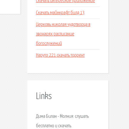
Скачать интересное приложение
Скачать майнкрафт билд 13
Церковь николая чудотворца в
звонарях расписание
богослужений
Наруто 221 скачать торрент
Links
Дима Билан - Молния: слушать
бесплатно и скачать.