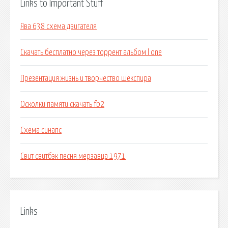
Links to Important Stuff
Ява 638 схема двигателя
Скачать бесплатно через торрент альбом l one
Презентация жизнь и творчество шекспира
Осколки памяти скачать fb2
Схема синапс
Свит свитбэк песня мерзавца 1971
Links