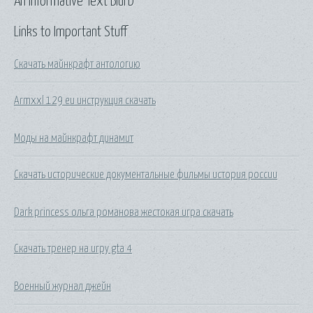
An Informative Text Blurb
Links to Important Stuff
Скачать майнкрафт антологию
Armxxl 129 eu инструкция скачать
Моды на майнкрафт динамит
Скачать исторические документальные фильмы история россии
Dark princess ольга романова жестокая игра скачать
Скачать тренер на игру gta 4
Военный журнал джейн