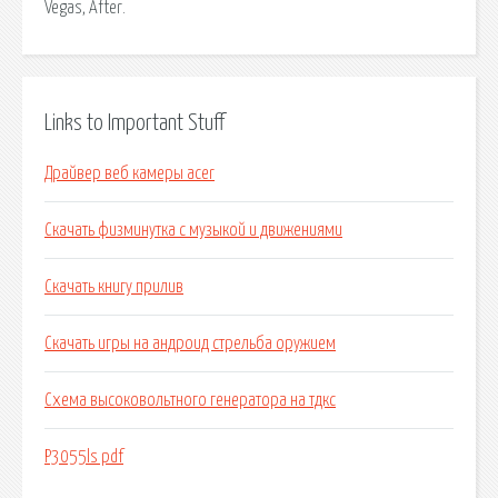
Vegas, After.
Links to Important Stuff
Драйвер веб камеры acer
Скачать физминутка с музыкой и движениями
Скачать книгу прилив
Скачать игры на андроид стрельба оружием
Схема высоковольтного генератора на тдкс
P3055ls pdf