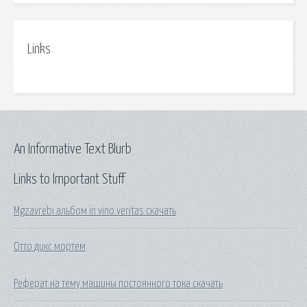
Links
An Informative Text Blurb
Links to Important Stuff
Mgzavrebi альбом in vino veritas скачать
Отто дикс мортем
Реферат на тему машины постоянного тока скачать