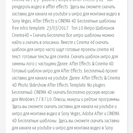
рендерить видео в affter effects. Здесь вы cможете скачать
заставки для канала на youtube и интро для монтажа видео в
Sony Vegas, After Effects и CINEMA 4D. Бесплатные шаблоны
free intro template. 23/03/2017 · Топ 10 Интро Шаблонов
Cinema4D + Скачать Бесплатно Все интро шаблоны можно
найти и скачать в описании. Вместе с Cinema 4d скачать
шаблон для интро часто ищут готовые проекты cinema 4d
текст. готовые тексты для cinema. Скачать шаблон интро для
замены лого c частицами Далее. After Effects & Cinema 4D.
Готовый шаблон интро для After Effects. Бесплатный проект
заставки для канала на youtube. Далее. After Effects & Cinema
4D. Photo Slideshow After Effects Template. No plugins.
Бесплатный. CINEMA 4D скачать бесплатно русскую версию
для Windows 7 / 8 / 10. Плюсы, минусы и рейтинг программы.
Здесь вы cможете скачать заставки для канала на youtube и
интро для монтажа видео в Sony Vegas, Adobe After и CINEMA
4D. Бесплатные шаблоны. Здесь вы cможете скачать заставки
для канала на youtube и интро для монтажа видео в Sony