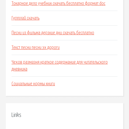
Токарное дело учебник скачать бесплатно формат doc
Гуглплай скачать
Песни из фильма дерзкие дни скачать бесплатно
Текст песни песни эх дороги
Чехов размазня краткое содержание для читательского
дневника
Социальные нормы книги
Links