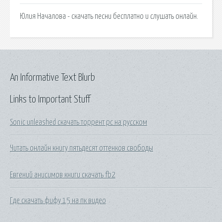
Юлия Началова - скачать песни бесплатно и слушать онлайн.
An Informative Text Blurb
Links to Important Stuff
Sonic unleashed скачать торрент pc на русском
Читать онлайн книгу пятьдесят оттенков свободы
Евгений анисимов книги скачать fb2
Где скачать фифу 15 на пк видео