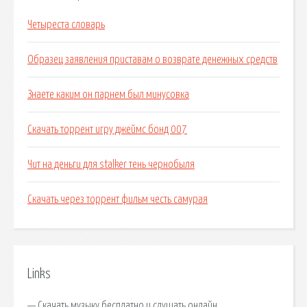
Четыреста словарь
Образец заявления приставам о возврате денежных средств
Знаете каким он парнем был минусовка
Скачать торрент игру джеймс бонд 007
Чит на деньги для stalker тень чернобыля
Скачать через торрент фильм честь самурая
Links
— Скачать музыку бесплатно и слушать онлайн.