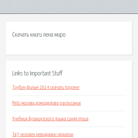
Скачать книги лена миро
Links to Important Stuff
Трубач фильм 2014 скачать торрент
Рейс москва домодедово расписание
Учебник французского языка синяя птица
Тв3 человек невидимка гаркалин