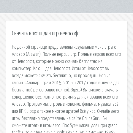
Скачать ключи для игр невософт
На данной странице представлены казуальные мини игры от
Алавар (Alawar). Полные версии игр. Полные версии всех игр
от Невософт, которые можно скачать бесплатно на
компьютер. Ключи для Невософт. Игры от Невософт вы
всегда можете скачать бесплатно, но проходить. Новые
ключи к Алавар играм 2015, 2016 и 2017 годов выпуска для
бесплатной регистрации полной. Здесь) Вы сможете скачать
совершенно беcплатно программку для активации всех игр
Алавар. Программы, игровые новинки, фильмы, музыка, всё
для КПК и psp а так же многое другое! Всё у нас. Онлайн лего
игры бесплатно представлены на сайте OnlineGuru. Вы
сможете играть в игры лего. Пробуем ключи для игры grand
theft auto 4 etw42-sydje-ssjlt-s82d2-941e2 4m5up-t848y-