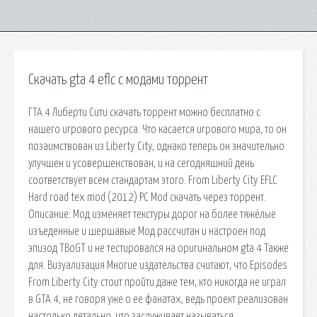
Скачать gta 4 eflc с модами торрент
ГТА 4 Либерти Сити скачать торрент можно бесплатно с
нашего игрового ресурса. Что касается игрового мира, то он
позаимствован из Liberty City, однако теперь он значительно
улучшен и усовершенствован, и на сегодняшний день
соответствует всем стандартам этого. From Liberty City EFLC
Hard road tex mod (2012) PC Mod скачать через торрент.
Описание: Мод изменяет текстуры дорог на более тяжёлые
изъеденные и шершавые Мод рассчитан и настроен под
эпизод TBoGT и не тестировался на оригинальном gta 4 Также
для. Визуализация Многие издательства считают, что Episodes
From Liberty City стоит пройти даже тем, кто никогда не играл
в GTA 4, не говоря уже о ее фанатах, ведь проект реализован
настолько детально, что заслуживает называться