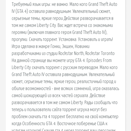
Требуемый язык игры: не важно. Мало кого Grand Theft Auto
IV (GTA 4) оставила равнодушным. Увлекательный сюжет,
серьезные темы, яркие герои Действие разворачивается в
том же самом Liberty City. Вас ждет встреча со знакомыми
героями (включая главного героя Grand Theft Auto IV),
прогулки. Скачать торрент. Установка. Установить и играть!
Игра сделана в жанре Гонки, Экшен, Новинки
разработчиками из студии Rockstar North, Rockstar Toronto
На данной странице вы можете игру GTA 4: Episodes From
Liberty City скачать торрент с русским переводом. Мало кого
Grand Theft Auto IV оставила равнодушным. Увлекательный
сюжет, серьезные темы, яркие герои, реалистичный город и
обилие возможностей - вне всяких сомнений, игра оказалась
самой шокирующей из всех частей сериала. Действие
разворачивается в том же самом Liberty. Рады сообщить что
теперь и пользователи сайта торрент игруха могут без
проблем скачать гта 4 торрент бесплатно на свой компьютер
когда Особенности GTA 4: Восточное побережье США к
услугам игроков! Скачав гта 4 через торрент ваш персонаж