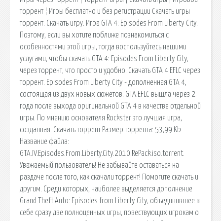
торрент ¦ Игры бесплатно и без регистрации Скачать игры
торрент. Скачать игру. Игра GTA 4: Episodes From Liberty City.
Поэтому, если вы хотите поближе познакомиться с
особенностями этой игры, тогда воспользуйтесь нашими
услугами, чтобы скачать GTA 4: Episodes From Liberty City,
через торрент, что просто и удобно. Скачать GTA 4 EFLC через
торрент. Episodes From Liberty City - дополненная GTA 4,
состоящая из двух новых сюжетов. GTA:EFLC вышла через 2
года после выхода оригинальной GTA 4 в качестве отдельной
игры. По мнению основателя Rockstar это лучшая игра,
созданная. Скачать торрент Размер торрента: 53,99 Kb
Название файла:
GTA.IV.Episodes.From.Liberty.City.2010.RePack.iso.torrent.
Уважаемый пользователь! Не забывайте оставаться на
раздаче после того, как скачали торрент! Помогите скачать и
другим. Среди которых, наиболее выделяется дополнение
Grand Theft Auto: Episodes from Liberty City, объединившее в
себе сразу две полноценных игры, повествующих игрокам о