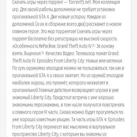
Скачать игры через торрент — Torrent5.net. Моя коллекция
игр. Для своей работы дополнение не требует установки
оригинальной GTA 4. Две новые истории. Каждое из
дополнений (а их в сборнике всего два) расскажет о новом
главном герое. Это мир торрентов! Скачать игры через
торрент бесплатно без регистрации на высокой скорости.
»Особенности RePackов: Grand Theft Auto IV ?- За основу
взята: Лицензия ?- Качество Видео: Телевизор пожат Grand
Theft Auto IV: Episodes From Liberty City: Новые впечатления.
По сути оружиями эпизодов можно не пользоваться, так как в
оригинальной GTA 4 и своих хватает. Но из оружий эпизодов
наиболее хорош, это пулемёт, которого нехватает в
оригинальной Главные действия возвращают игрока в уже
знакомый Liberty City. Предстоит встреча с уже хорошо
знакомыми персонажами, в том числе получится повстречать
и главного героя IV части. Снова можно будет прогуляться по
уже хорошо известным улицам. Та часть игры GTA 4: Episodes
From Liberty City перенесет вас мысленно в виртуальное
пространство Liberty City, с которым вы знакомы из