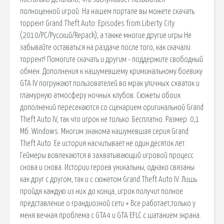
полноценной игрой. На нашем портале вы можете скачать
торрент Grand Theft Auto: Episodes from Liberty City
(2010/PC/Русский/Repack), а также многие другие игры Не
забывайте оставаться на раздаче после того, как скачали
торрент! Помогите скачать и другим - поддержите свободный
обмен. Дополнения к нашумевшему криминальному боевику
GTA IV погружают пользователей во мрак уличных схваток и
гламурную атмосферу ночных клубов. Сюжеты обоих
дополнений пересекаются со сценарием оригинальной Grand
Theft Auto IV, так что игрок не только. Бесплатно. Размер: 0,1
Мб. Windows. Многим знакома нашумевшая серия Grand
Theft Auto. Ее история насчитывает не один десяток лет.
Геймеры вовлекаются в захватывающий игровой процесс
снова и снова. Истории героев уникальны, однако связаны
как друг с другом, так и с сюжетом Grand Theft Auto IV. Лишь
пройдя каждую из них до конца, игрок получит полное
представление о грандиозной сети + Все работает,только у
меня вечная проблема с GTA4 и GTA EFLC с шатанием экрана.