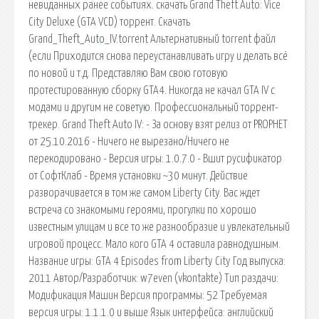
невиданных ранее событиях. скачать Grand Theft Auto: Vice
City Deluxe (GTA VCD) торрент. Скачать
Grand_Theft_Auto_IV.torrent Альтернативный torrent файл
(если Приходится снова переустанавливать игру и делать всё
по новой и т.д. Представляю Вам свою готовую
протестированную сборку GTA4. Никогда не качал GTA IV с
модами и другим не советую. Профессиональный торрент-
трекер. Grand Theft Auto IV: - За основу взят релиз от PROPHET
от 25.10.2016 - Ничего не вырезано/Ничего не
перекодировано - Версия игры: 1.0.7.0 - Вшит русификатор
от СофтКлаб - Время установки ~30 минут. Действие
разворачивается в том же самом Liberty City. Вас ждет
встреча со знакомыми героями, прогулки по хорошо
известным улицам и все то же разнообразие и увлекательный
игровой процесс. Мало кого GTA 4 оставила равнодушным.
Название игры: GTA 4 Episodes from Liberty City Год выпуска:
2011 Автор/Разработчик: w7even (vkontakte) Тип раздачи:
Модификация Машин Версия программы: 52 Требуемая
версия игры: 1.1.1.0 и выше Язык интерфейса: английский