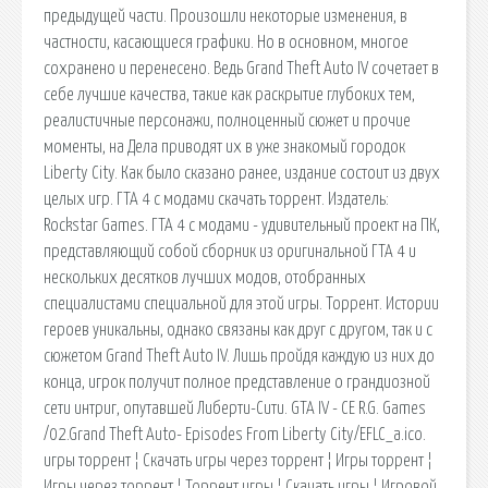
предыдущей части. Произошли некоторые изменения, в
частности, касающиеся графики. Но в основном, многое
сохранено и перенесено. Ведь Grand Theft Auto IV сочетает в
себе лучшие качества, такие как раскрытие глубоких тем,
реалистичные персонажи, полноценный сюжет и прочие
моменты, на Дела приводят их в уже знакомый городок
Liberty City. Как было сказано ранее, издание состоит из двух
целых игр. ГТА 4 с модами скачать торрент. Издатель:
Rockstar Games. ГТА 4 с модами - удивительный проект на ПК,
представляющий собой сборник из оригинальной ГТА 4 и
нескольких десятков лучших модов, отобранных
специалистами специальной для этой игры. Торрент. Истории
героев уникальны, однако связаны как друг с другом, так и с
сюжетом Grand Theft Auto IV. Лишь пройдя каждую из них до
конца, игрок получит полное представление о грандиозной
сети интриг, опутавшей Либерти-Сити. GTA IV - CE R.G. Games
/02.Grand Theft Auto- Episodes From Liberty City/EFLC_a.ico.
игры торрент ¦ Скачать игры через торрент ¦ Игры торрент ¦
Игры через торрент ¦ Торрент игры ¦ Скачать игры ¦ Игровой