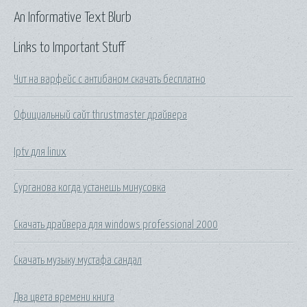
An Informative Text Blurb
Links to Important Stuff
Чит на варфейс с антибаном скачать бесплатно
Официальный сайт thrustmaster драйвера
Iptv для linux
Сурганова когда устанешь минусовка
Скачать драйвера для windows professional 2000
Скачать музыку мустафа сандал
Два цвета времени книга