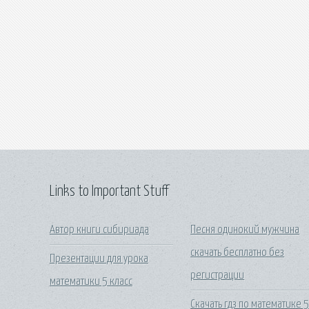
Links to Important Stuff
Автор книги сибириада
Песня одинокий мужчина
скачать бесплатно без
Презентации для урока
регистрации
математики 5 класс
Скачать гдз по математике 