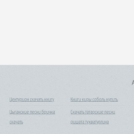
A
Центурион скачать книгу
Книги киры соболь купить
Цыганские песни бричка
Скачать татарские песни
скачать
ришата тухватуллина
5