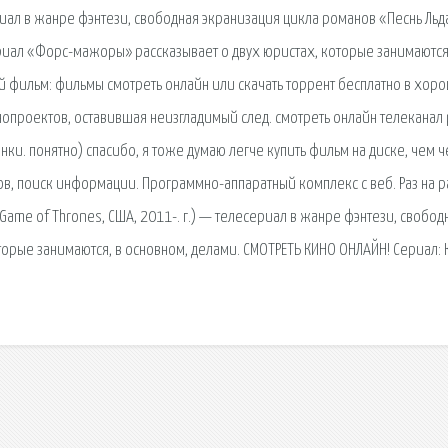
риал в жанре фэнтези, свободная экранизация цикла романов «Песнь Льд
риал «Форс-мажоры» рассказывает о двух юристах, которые занимаются
 фильм: фильмы смотреть онлайн или скачать торрент бесплатно в хор
нопроектов, оставившая неизгладимый след. смотреть онлайн телеканал 
нки. понятно) спасибо, я тоже думаю легче купить фильм на диске, чем 
сов, поиск информации. Программно-аппаратный комплекс с веб. Раз на р
Game of Thrones, США, 2011-. г.) — телесериал в жанре фэнтези, свобод
орые занимаются, в основном, делами. СМОТРЕТЬ КИНО ОНЛАЙН! Сериал: 