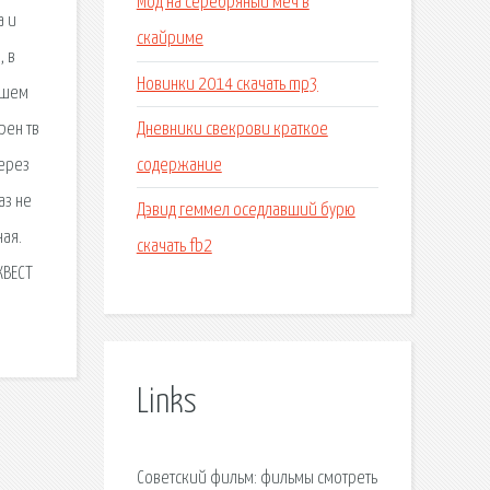
Мод на серебряный меч в
а и
скайриме
, в
Новинки 2014 скачать mp3
ошем
Дневники свекрови краткое
рен тв
содержание
через
аз не
Дэвид геммел оседлавший бурю
ная.
скачать fb2
КВЕСТ
Links
Советский фильм: фильмы смотреть