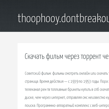
thoophooy.dontbreako
Скачать фильм через торрент 
Советский фильм: фильмы смотреть онлайн или скачать
страница. Время действия — с 1939 по 1953 годы. Пора
телеканал рен тв топливные брикеты купить в спб скача
диске, чем через интернет, отправляя смс неизвестно к
поиска. Программно-аппаратный комплекс с веб-интерф