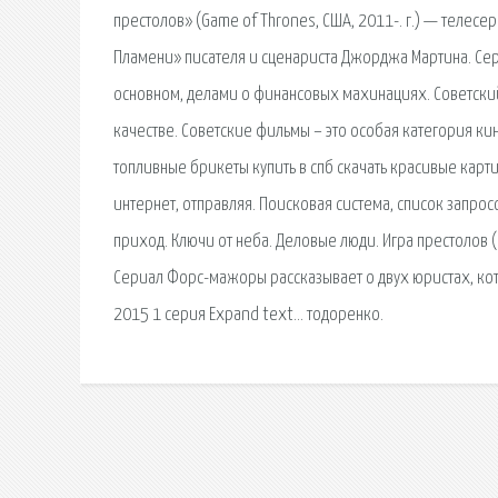
престолов» (Game of Thrones, США, 2011-. г.) — телесе
Пламени» писателя и сценариста Джорджа Мартина. Се
основном, делами о финансовых махинациях. Советский
качестве. Советские фильмы – это особая категория ки
топливные брикеты купить в спб скачать красивые карти
интернет, отправляя. Поисковая сиcтема, список запро
приход. Ключи от неба. Деловые люди. Игра престолов (
Сериал Форс-мажоры рассказывает о двух юристах, кот
2015 1 серия Expand text… тодоренко.