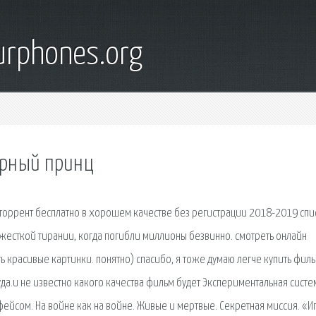
urphones.org
черный принц
 торрент бесплатно в хорошем качестве без регистрации 2018-2019 спи
 жесткой тирании, когда погибли миллионы безвинно. смотреть онлайн
ть красивые картинки. понятно) спасибо, я тоже думаю легче купить филь
уда.и не известно какого качества фильм будет Экспериментальная систе
ейсом. На войне как на войне. Живые и мертвые. Секретная миссия. «И