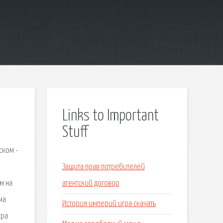
Links to Important
Stuff
ском -
Защита прав потребителей
м на
агентский договор
ма
История империй игра скачать
гра