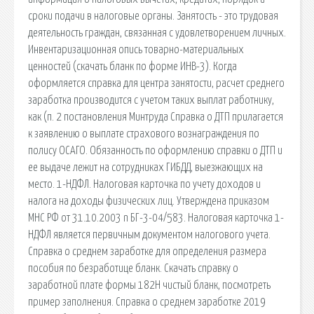
сроки подачи в налоговые органы. Занятость - это трудовая
деятельность граждан, связанная с удовлетворением личных.
Инвентаризационная опись товарно-материальных
ценностей (скачать бланк по форме ИНВ-3). Когда
оформляется справка для центра занятости, расчет среднего
заработка производится с учетом таких выплат работнику,
как (п. 2 постановления Минтруда Справка о ДТП прилагается
к заявлению о выплате страхового вознаграждения по
полису ОСАГО. Обязанность по оформлению справки о ДТП и
ее выдаче лежит на сотрудниках ГИБДД, выезжающих на
место. 1-НДФЛ. Налоговая карточка по учету доходов и
налога на доходы физических лиц. Утверждена приказом
МНС РФ от 31.10.2003 n БГ-3-04/583. Налоговая карточка 1-
НДФЛ является первичным документом налогового учета.
Справка о среднем заработке для определения размера
пособия по безработице бланк. Скачать справку о
заработной плате формы 182Н чистый бланк, посмотреть
пример заполнения. Справка о среднем заработке 2019