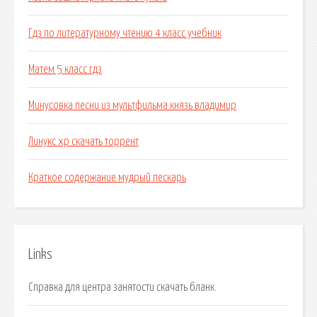
Гдз по литературному чтению 4 класс учебник
Матем 5 класс гдз
Минусовка песни из мультфильма князь владимир
Линукс хр скачать торрент
Краткое содержание мудрый пескарь
Links
Справка для центра занятости скачать бланк.