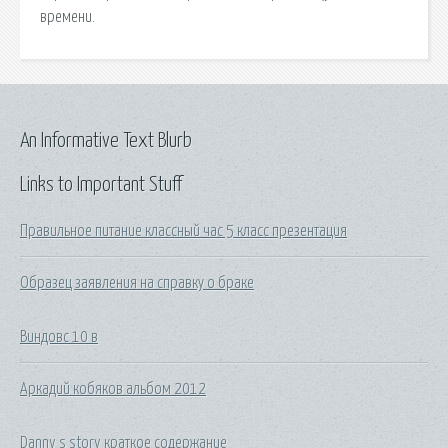
времени.
An Informative Text Blurb
Links to Important Stuff
Правильное питание классный час 5 класс презентация
Образец заявления на справку о браке
Виндовс 10 в
Аркадий кобяков альбом 2012
Danny s story краткое содержание