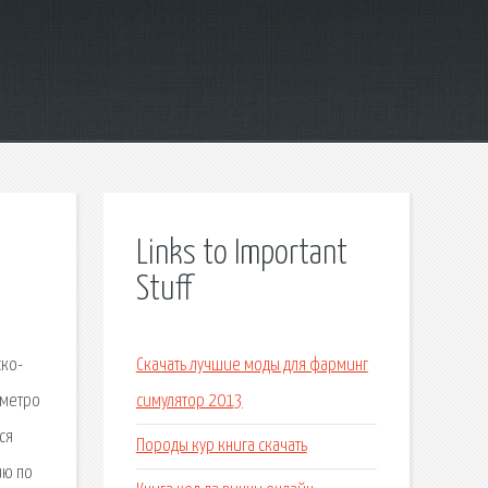
Links to Important
Stuff
ско-
Скачать лучшие моды для фарминг
 метро
симулятор 2013
ся
Породы кур книга скачать
ию по