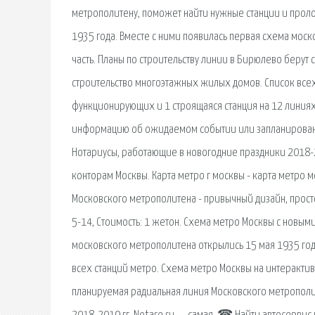
метрополитену, поможет найти нужные станции и прол
1935 года. Вместе с ними появилась первая схема моско
часть. Планы по строительству линии в Бирюлево берут 
строительство многоэтажных жилых домов. Список всех
функционирующих и 1 строящаяся станция на 12 линиях,
информацию об ожидаемом событии или запланированн
Нотариусы, работающие в новогодние праздники 2018-2
конторам Москвы. Карта метро г москвы - карта метро 
Московского метрополитена - привычный дизайн, прост
5-14, Стоимость: 1 жетон. Схема метро Москвы с новым
московского метрополитена открылись 15 мая 1935 года
всех станций метро. Схема метро Москвы на интеракти
планируемая радиальная линия Московского метрополи