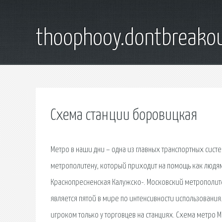
thoophooy.dontbreako
Схема станции боровицкая
Метро в наши дни – одна из главных транспортных систе
метрополитену, который приходит на помощь как людя
Краснопресненская Калужско-. Московский метрополите
является пятой в мире по интенсивности использовани
игроком только у торговцев на станциях. Схема метро 