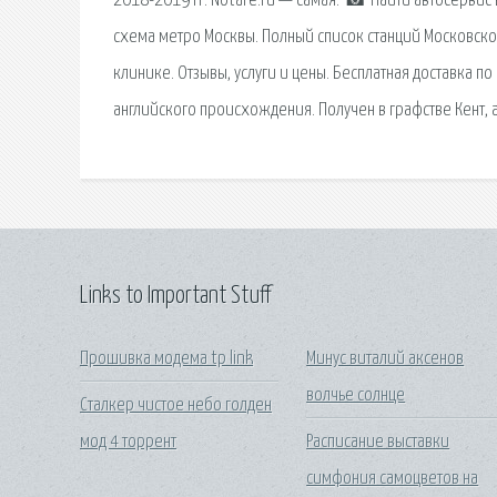
2018-2019 гг. Notare.ru — самая. ☎ Найти автосервис в
схема метро Москвы. Полный список станций Московско
клинике. Отзывы, услуги и цены. Бесплатная доставка по
английского происхождения. Получен в графстве Кент, ав
Links to Important Stuff
Прошивка модема tp link
Минус виталий аксенов
волчье солнце
Сталкер чистое небо голден
мод 4 торрент
Расписание выставки
симфония самоцветов на