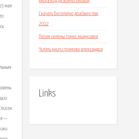
Книга код да винчи онлайн
15 мая
Скачать бесплатно драйвер пак
то
2012
сь
Песня селены гомес минусовка
Читать книги громова александра
альным
овень:
Links
нции
Список
ия —
ники