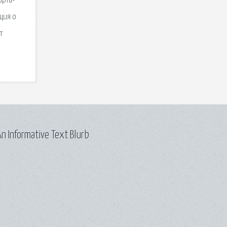
арта-
ция о
т
n Informative Text Blurb