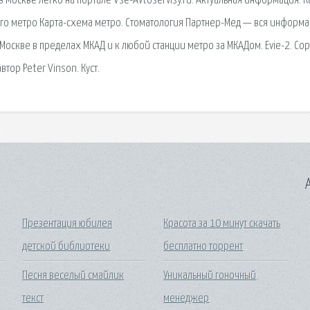
 Москве легко на портале Vse-Аvtoservisy.ru. Актуальная информация. К
го метро Карта-схема метро. Стоматология Партнер-Мед — вся информа
 Москве в пределах МКАД и к любой станции метро за МКАДом. Evie-2. Сор
тор Peter Vinson. Куст.
A
Презентация юбилея
Красота за 10 минут скачать
детской библиотеки
бесплатно торрент
Песня веселый смайлик
Уникальный гоночный
текст
менеджер