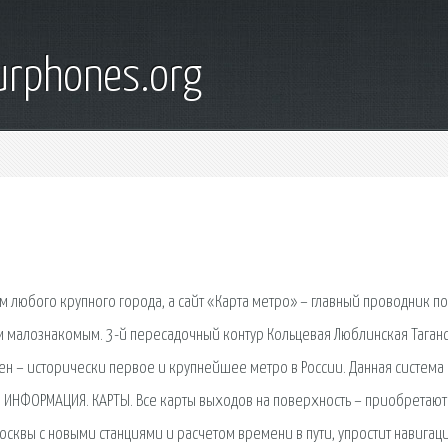
urphones.org
м любого крупного города, а сайт «Карта метро» – главный проводник по
м малознакомым. 3-й пересадочный контур Кольцевая Люблинская Таган
н – исторически первое и крупнейшее метро в России. Данная система
я. ИНФОРМАЦИЯ. КАРТЫ. Все карты выходов на поверхность – приобретают
Москвы с новыми станциями и расчетом времени в пути, упростит навигац