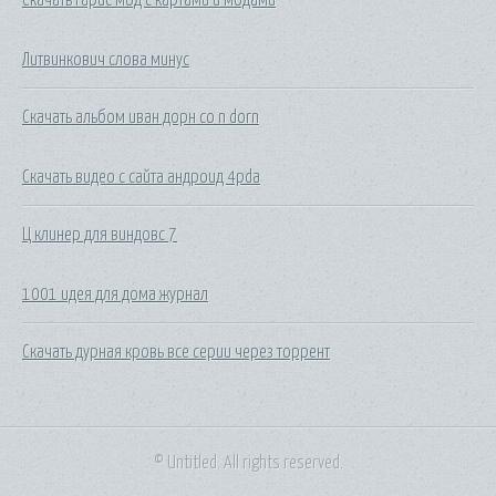
Литвинкович слова минус
Скачать альбом иван дорн co n dorn
Скачать видео с сайта андроид 4pda
Ц клинер для виндовс 7
1001 идея для дома журнал
Скачать дурная кровь все серии через торрент
© Untitled. All rights reserved.