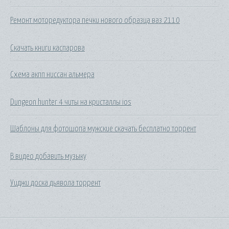
Ремонт моторедуктора печки нового образца ваз 2110
Скачать книги каспарова
Схема акпп ниссан альмера
Dungeon hunter 4 читы на кристаллы ios
Шаблоны для фотошопа мужские скачать бесплатно торрент
В видео добавить музыку
Уиджи доска дьявола торрент