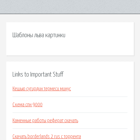
Шаблоны льва картинки
Links to Important Stuff
Кешью сугирдин термеси минус
Схема спн 9000
Каменные работы реферат скачать
Скачать borderlands 2 rus с торрента