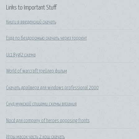
Links to Important Stuff
Книги в введенский скачать
Езда по бездорожью скачать через торрент
Uc18ygl2 схема
World of warcraft трейлер фильм
Скачать драйвера для windows professional 2000
Снуд мужской спицами схемы вязания
Nocd для company of heroes opposing fronts
Игры масок часть 2 кош скачать