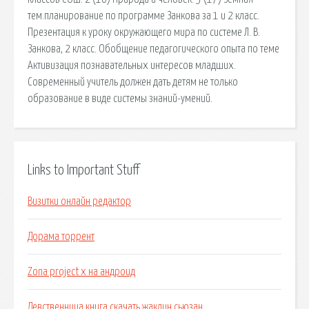
тем.планирование по программе Занкова за 1 и 2 класс.
Презентация к уроку окружающего мира по системе Л. В.
Занкова, 2 класс. Обобщение педагогического опыта по теме
Активизация познавательных интересов младших.
Современный учитель должен дать детям не только
образование в виде системы знаний-умений.
Links to Important Stuff
Визитки онлайн редактор
Дорама торрент
Zona project x на андроид
Девственница книга скачать жаклин сьюзан