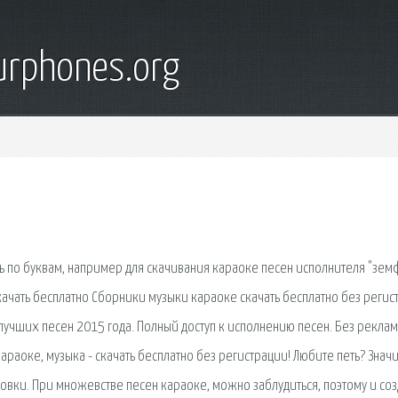
urphones.org
ать по буквам, например для скачивания караоке песен исполнителя "зем
скачать бесплатно Сборники музыки караоке скачать бесплатно без регис
учших песен 2015 года. Полный доступ к исполнению песен. Без реклам
араоке, музыка - скачать бесплатно без регистрации! Любите петь? Значи
вки. При множевстве песен караоке, можно заблудиться, поэтому и соз