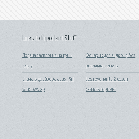
Links to Important Stuff
Подача заявления на грин
Фонарик для андроид без
карту
рекламы скачать
Скачать драйвера asus f5rl
Les revenants 2 сезон
windows xp
скачать торрент