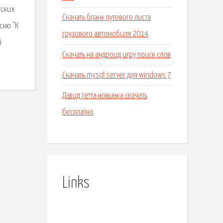
тских
Скачать бланк путевого листа
сню "К
грузового автомобиля 2014
й
Скачать на андроид игру поиск слов
Скачать mysql server для windows 7
Дэвид гетта новинка скачать
бесплатно
Links