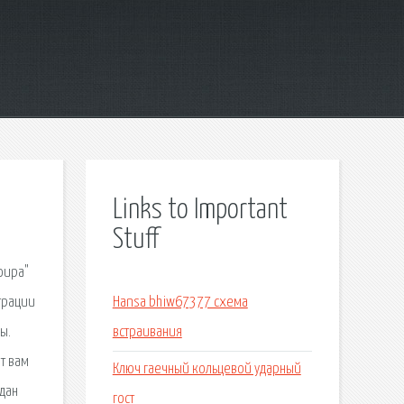
Links to Important
Stuff
фира"
трации
Hansa bhiw67377 схема
ы.
встраивания
т вам
Ключ гаечный кольцевой ударный
дан
гост