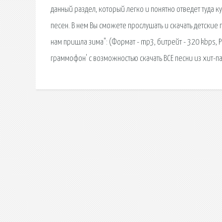
данный раздел, который легко и понятно отведет туда к
песен. В нем Вы сможете прослушать и скачать детские п
нам пришла зима": (Формат - mp3, битрейт - 320 kbps, 
граммофон' с возможностью скачать ВСЕ песни из хит-п