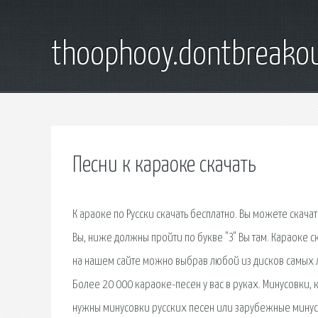
thoophooy.dontbreako
Песни к караоке скачать
К араоке по Русски скачать бесплатно. Вы можете скач
Вы, ниже должны пройти по букве "З" Вы там. Караоке 
на нашем сайте можно выбрав любой из дисков самых л
Более 20 000 караоке-песен у вас в руках. Минусовки, к
нужны минусовки русских песен или зарубежные минусо