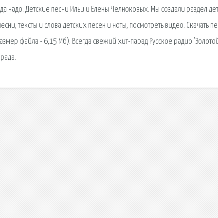
уда надо. Детские песни Ильи и Елены Челноковых. Мы создали раздел де
есни, тексты и слова детских песен и ноты, посмотреть видео. Скачать пе
Размер файла - 6,15 Мб). Всегда свежий хит-парад Русское радио 'Золото
арада.