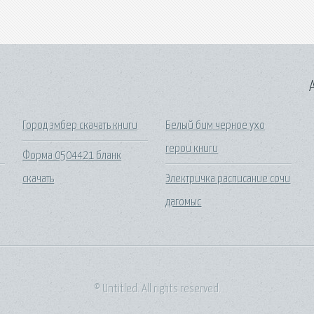
A
Город эмбер скачать книги
Белый бим черное ухо
герои книги
Форма 0504421 бланк
скачать
Электричка расписание сочи
дагомыс
© Untitled. All rights reserved.