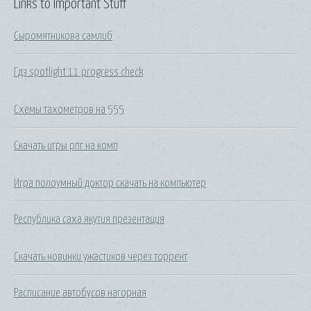
Links to Important Stuff
Сыромятникова самлиб
Гдз spotlight 11 progress check
Схемы тахометров на 555
Скачать игры рпг на комп
Игра полоумный доктор скачать на компьютер
Республика саха якутия презентация
Скачать новинки ужастиков через торрент
Расписание автобусов нагорная