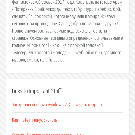
фантастический боевик 2013 года. Как играть на гитаре Ария
- Потерянный рай. Аккорды, текст, табулатура, перебор, бой,
слушать. Список песен, которые звучали в эфире Искатель
сегодня и за прошедшие 3 дня. Добро пожаловать, друзья!
Приветствуем вас, уважаемые подписчики и гости, на
странице. Основные термины и определения, используемые в
гольфе: Айрон (iron) - клюшка с плоской головкой.
Телесериал о золотой молодежи и клубной жизни, где много
музыки, смеха, талантливые.
Links to Important Stuff
Загрузочный образ windows 7 32 скачать торрент
Rammstein минус скачать