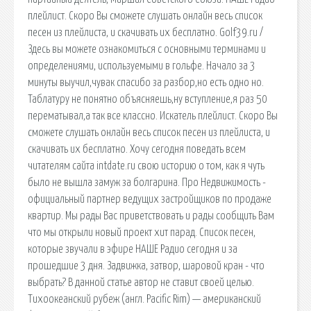
плейлист. Скоро Вы сможете слушать онлайн весь список
песен из плейлиста, и скачивать их бесплатно. Golf39.ru /
Здесь вы можете ознакомиться с основными терминами и
определениями, используемыми в гольфе. Начало за 3
минуты выучил,чувак спасибо за разбор,но есть одно но.
Таблатуру не понятно объясняешь,ну вступление,я раз 50
перематывал,а так все классно. Искатель плейлист. Скоро Вы
сможете слушать онлайн весь список песен из плейлиста, и
скачивать их бесплатно. Хочу сегодня поведать всем
читателям сайта intdate.ru свою историю о том, как я чуть
было не вышла замуж за болгарина. Про Недвижимость -
официальный партнер ведущих застройщиков по продаже
квартир. Мы рады Вас приветствовать и рады сообщить Вам
что мы открыли новый проект хит парад. Список песен,
которые звучали в эфире НАШЕ Радио сегодня и за
прошедшие 3 дня. Задвижка, затвор, шаровой кран - что
выбрать? В данной статье автор не ставит своей целью.
Тихоокеанский рубеж (англ. Pacific Rim) — американский