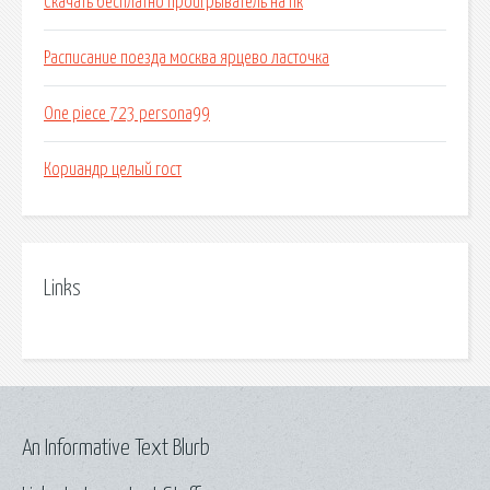
Скачать бесплатно проигрыватель на пк
Расписание поезда москва ярцево ласточка
One piece 723 persona99
Кориандр целый гост
Links
An Informative Text Blurb