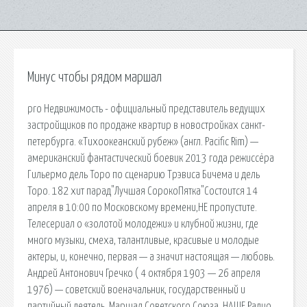
Минус чтобы рядом маршал
pro Недвижимость - официальный представитель ведущих
застройщиков по продаже квартир в новостройках санкт-
петербурга. «Тихоокеанский рубеж» (англ. Pacific Rim) —
американский фантастический боевик 2013 года режиссёра
Гильермо дель Торо по сценарию Трэвиса Бичема и дель
Торо. 182 хит парад"Лучшая СорокоПятка"Состоится 14
апреля в 10:00 по Московскому времени,НЕ пропустите.
Телесериал о «золотой молодежи» и клубной жизни, где
много музыки, смеха, талантливые, красивые и молодые
актеры, и, конечно, первая — а значит настоящая — любовь.
Андрей Антонович Гречко ( 4 октября 1903 — 26 апреля
1976) — советский военачальник, государственный и
партийный деятель, Маршал Советского Союза. НАШЕ Радио