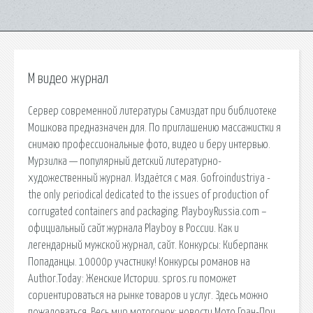
М видео журнал
Сервер современной литературы Самиздат при библиотеке
Мошкова предназначен для. По приглашению массажистки я
снимаю профессиональные фото, видео и беру интервью.
Мурзилка — популярный детский литературно-
художественный журнал. Издаётся с мая. Gofroindustriya -
the only periodical dedicated to the issues of production of
corrugated containers and packaging. PlayboyRussia.com –
официальный сайт журнала Playboy в России. Как и
легендарный мужской журнал, сайт. Конкурсы: Киберпанк
Попаданцы. 10000р участнику! Конкурсы романов на
Author.Today: Женские Истории. spros.ru поможет
cориентироваться на рынке товаров и услуг. Здесь можно
пожаловаться. Весь мир мотогонок: новости Мото Гран-При,