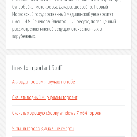
Супербайка, мотокросса, Дакара, шоссейно. Первый
Московский государственный медицинский университет
имени И.М. Сеченова. Электронный ресурс, посвященный
рассмотрению мнений ведущих отечественных и
зарубежных.
Links to Important Stuff
Аккорды трофим я скучаю по тебе
Скачать водный мир фильм торрент
Скачать хорошую сборку windows 7 x64 торрент
Читы на героев 3 дыхание смерти