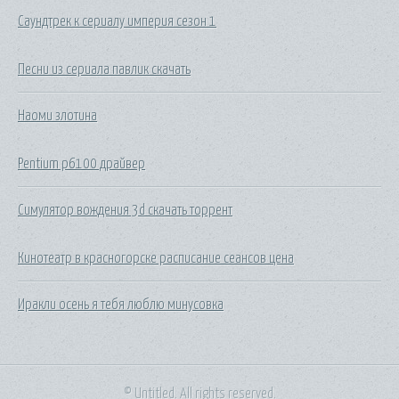
Саундтрек к сериалу империя сезон 1
Песни из сериала павлик скачать
Наоми злотина
Pentium p6100 драйвер
Симулятор вождения 3d скачать торрент
Кинотеатр в красногорске расписание сеансов цена
Иракли осень я тебя люблю минусовка
© Untitled. All rights reserved.