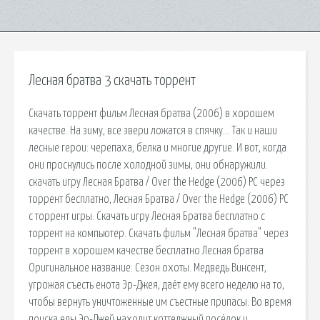
Лесная братва 3 скачать торрент
Скачать торрент фильм Лесная братва (2006) в хорошем
качестве. На зиму, все звери ложатся в спячку… Так и наши
лесные герои: черепаха, белка и многие другие. И вот, когда
они проснулись после холодной зимы, они обнаружили.
скачать игру Лесная Братва / Over the Hedge (2006) PC через
торрент бесплатно, Лесная Братва / Over the Hedge (2006) PC
с торрент игры. Скачать игру Лесная Братва бесплатно c
торрент на компьютер. Скачать фильм "Лесная братва" через
торрент в хорошем качестве бесплатно Лесная братва
Оригинальное название: Сезон охоты. Медведь Винсент,
угрожая съесть енота Эр-Джея, даёт ему всего неделю на то,
чтобы вернуть уничтоженные им съестные припасы. Во время
поиска еды Эр-Джей находит коттеджный посёлок и