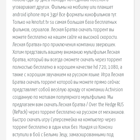
уговаривает других. Фильмы на мобилку или планшет
android iphone mp4 3gp! Все форматы кинофильмов тут.
Только на kinotut.tv su самая большая база бесплатных
фильмов, сериалов. Лесная Братва скачать торрент вы
можете бесплатно на нашем сайте на высокой скорости.
Лесная братва» про приключения компании зверюшек.
Хотим представить вашему вниманию мультфильм Лесная
братва, который вы всегда сможете скачать через торрент
полностью бесплатно в хорошем качестве hd 720, 1080, а
также с хорошим звучанием на русском языке. Игра Лесная
Братва скачать торрент которой вы можете прямо сейчас
представляет собой весёлую аркаду от компании Activision
созданную по мотивам популярного мультфильма. Мы
предлагаем вам скачать Лесная братва / Over the Hedge RUS
(RePack) через торрент бесплатно на русском от механиков.
Быстро скачать игру Суперсемейка на компьютер через
торрент бесплатно в один клик без. Ниндзя из Конохи
вступили в бой с Белыми Зецу, замаскированными под