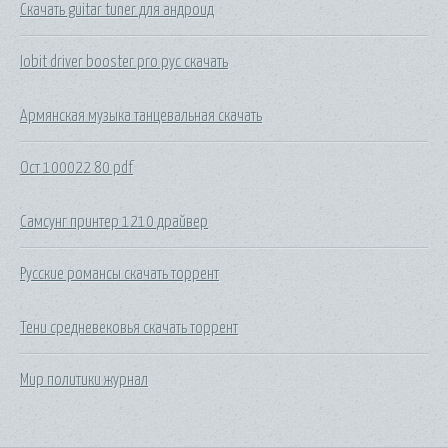
Скачать guitar tuner для андроид
Iobit driver booster pro рус скачать
Армянская музыка танцевальная скачать
Ост 100022 80 pdf
Самсунг принтер 1210 драйвер
Русские романсы скачать торрент
Тени средневековья скачать торрент
Мир политики журнал