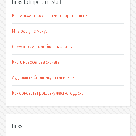
Links to Important Stuff
Книга экхарт толле о чем говорит тишина
M i a bad girls минус
Симулятор автомобиля смотреть
Книги новоселова скачать
Аудиокнига борис акунин левиафан
Как обновить прошивку жесткого диска
Links