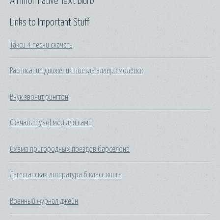
An Informative Text Blurb
Links to Important Stuff
Такси 4 песни скачать
Расписание движения поезда адлер смоленск
Внук звонит рингтон
Скачать mysql мод для самп
Схема пригородных поездов барселона
Дагестанская литература 6 класс книга
Военный журнал джейн