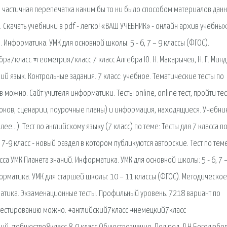
 частичная перепечатка каким бы то ни было способом материалов дан
. Скачать учебники в pdf - легко! «ВАШ УЧЕБНИК» - онлайн архив учебных
Информатика. УМК для основной школы: 5 - 6, 7 – 9 классы (ФГОС).
ра7класс #геометрия7класс 7 класс Алгебра Ю. Н. Макарычев, Н. Г. Миндю
й язык. Контрольные задания. 7 класс: учебное. Тематические тесты по
можно. Сайт учителя информатики. Тесты online, online тест, пройти тес
оков, сценарии, поурочные планы) и информация, находящиеся. Учебни
ее…). Тест по английскому языку (7 класс) по теме: Тесты для 7 класса п
7-9 класс - новый раздел в котором публикуются авторские. Тест по тем
а УМК Планета знаний. Информатика. УМК для основной школы: 5 - 6, 7 –
орматика. УМК для старшей школы: 10 – 11 классы (ФГОС). Методическое
ематика. Экзаменационные тесты. Профильный уровень. 7218 вариант по
Т тестированию можно. #английский7класс #немецкий7класс