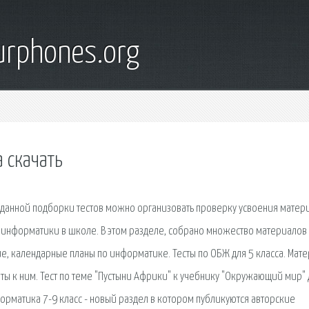
urphones.org
 скачать
ю данной подборки тестов можно организовать проверку усвоения матер
 информатики в школе. В этом разделе, собрано множество материалов
е, календарные планы по информатике. Тесты по ОБЖ для 5 класса. Мат
ты к ним. Тест по теме "Пустыни Африки" к учебнику "Окружающий мир" 
форматика 7-9 класс - новый раздел в котором публикуются авторские