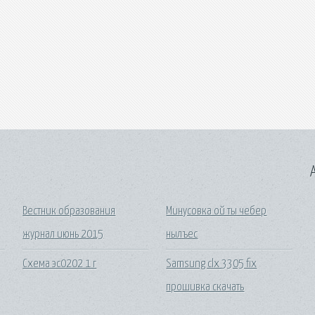
A
Вестник образования
Минусовка ой ты чебер
журнал июнь 2015
нылъес
Схема эс0202 1 г
Samsung clx 3305 fix
прошивка скачать