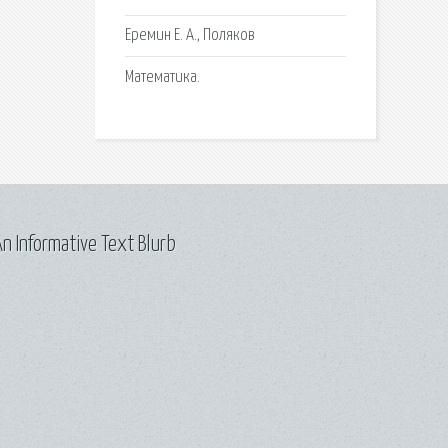
Еремин Е. А., Поляков
Математика.
n Informative Text Blurb