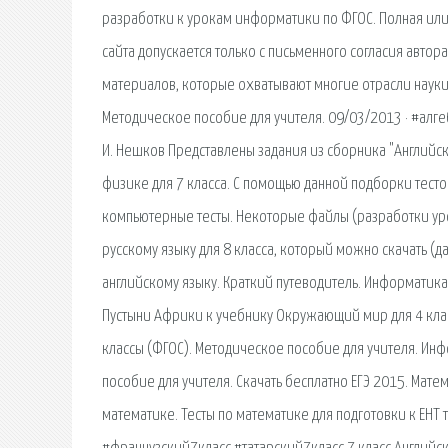
разработки к урокам информатики по ФГОС. Полная или
сайта допускается только с письменного согласия автора
материалов, которые охватывают многие отрасли науки. 
Методическое пособие для учителя. 09/03/2013 · #алгеб
И. Нешков Представлены задания из сборника "Английски
физике для 7 класса. С помощью данной подборки тестов 
компьютерные тесты. Некоторые файлы (разработки ур
русскому языку для 8 класса, который можно скачать (дал
английскому языку. Краткий путеводитель. Информатика 
Пустыни Африки к учебнику Окружающий мир для 4 класс
классы (ФГОС). Методическое пособие для учителя. Инф
пособие для учителя. Скачать бесплатно ЕГЭ 2015. Мат
математике. Тесты по математике для подготовки к ЕН