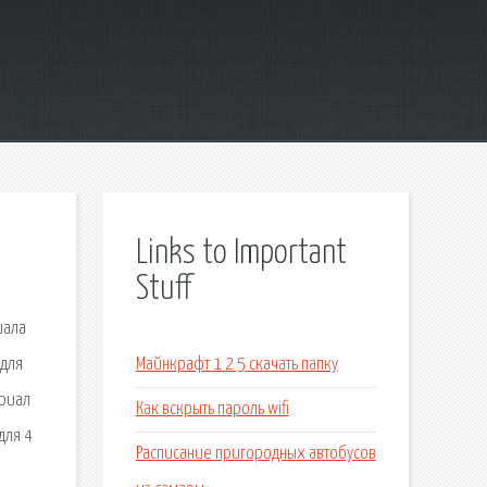
Links to Important
Stuff
иала
 для
Майнкрафт 1 2 5 скачать папку
ериал
Как вскрыть пароль wifi
для 4
Расписание пригородных автобусов