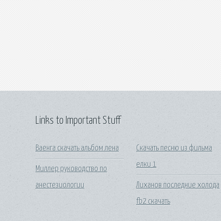
Links to Important Stuff
Ваенга скачать альбом лена
Скачать песню из фильма
елки 1
Миллер руководство по
анестезиологии
Лиханов последние холода
fb2 скачать