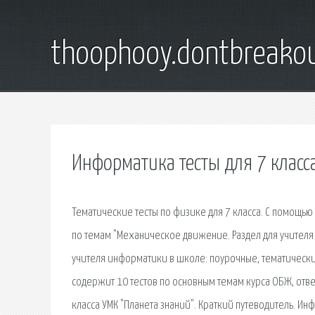
thoophooy.dontbreako
Информатика тесты для 7 класса
Тематические тесты по физике для 7 класса. С помощь
по темам "Механическое движение. Раздел для учителя
учителя информатики в школе: поурочные, тематически
содержит 10 тестов по основным темам курса ОБЖ, отве
класса УМК "Планета знаний". Краткий путеводитель. Ин