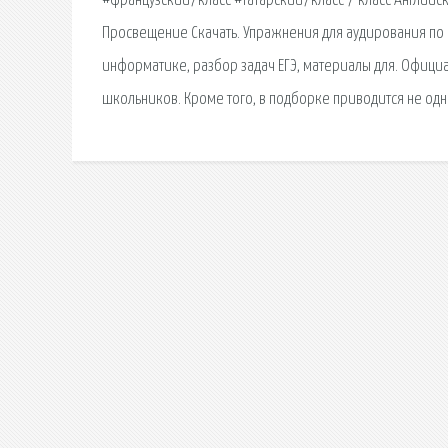
#французский7класс #татарский7класс 7 класс Английск
Просвещение Скачать. Упражнения для аудирования по ан
информатике, разбор задач ЕГЭ, материалы для. Офици
школьников. Кроме того, в подборке приводится не одно