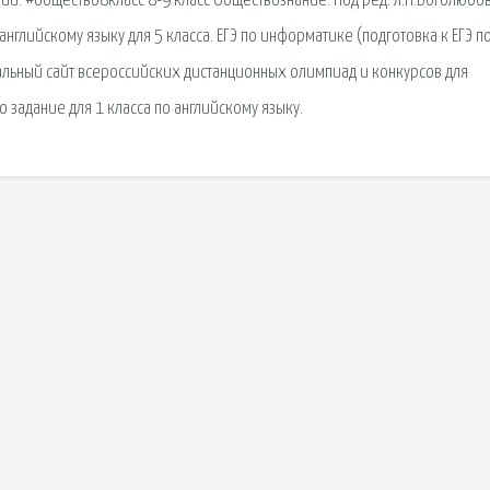
ий. #общество8класс 8-9 класс Обществознание. Под ред. Л.Н.Боголюбо
глийскому языку для 5 класса. ЕГЭ по информатике (подготовка к ЕГЭ п
альный сайт всероссийских дистанционных олимпиад и конкурсов для
 задание для 1 класса по английскому языку.