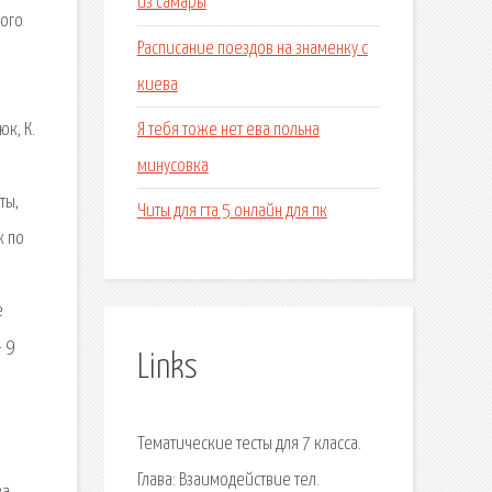
из самары
ного
Расписание поездов на знаменку с
киева
Я тебя тоже нет ева польна
к, К.
минусовка
ты,
Читы для гта 5 онлайн для пк
к по
о
е
 9
Links
Тематические тесты для 7 класса.
Глава: Взаимодействие тел.