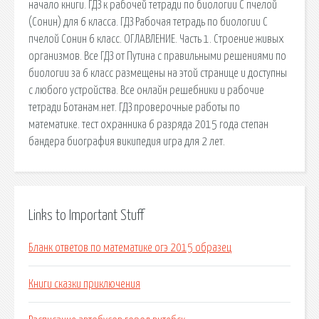
начало книги. ГДЗ к рабочей тетради по биологии С пчелой
(Сонин) для 6 класса. ГДЗ Рабочая тетрадь по биологии С
пчелой Сонин 6 класс. ОГЛАВЛЕНИЕ. Часть 1. Строение живых
организмов. Все ГДЗ от Путина с правильными решениями по
биологии за 6 класс размещены на этой странице и доступны
с любого устройства. Все онлайн решебники и рабочие
тетради Ботанам.нет. ГДЗ проверочные работы по
математике. тест охранника 6 разряда 2015 года степан
бандера биография википедия игра для 2 лет.
Links to Important Stuff
Бланк ответов по математике огэ 2015 образец
Книги сказки приключения