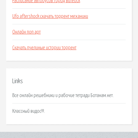
Расписание автобусов город витебск
Ufo aftershock скачать торрент механики
Онлайн поп арт
Скачать пчелиные истории торрент
Links
Все онлайн решебники и рабочие тетради Ботанам.нет.
Классный видос!!!.