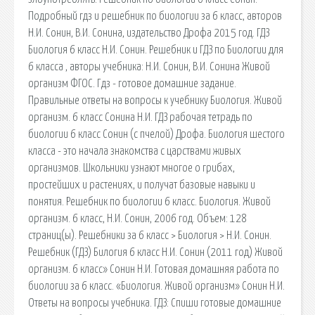
Подробный гдз и решебник по биологии за 6 класс, авторов
Н.И. Сонин, В.И. Сонина, издательство Дрофа 2015 год. ГДЗ
Биология 6 класс Н.И. Сонин. Решебник и ГДЗ по Биологии для
6 класса , авторы учебника: Н.И. Сонин, В.И. Сонина Живой
организм ФГОС. Гдз - готовое домашние задание.
Правильные ответы на вопросы к учебнику Биология. Живой
организм. 6 класс Сонина Н.И. ГДЗ рабочая тетрадь по
биологии 6 класс Сонин (с пчелой) Дрофа. Биология шестого
класса - это начала знакомства с царствами живых
организмов. Школьники узнают многое о грибах,
простейших и растениях, и получат базовые навыки и
понятия. Решебник по биологии 6 класс. Биология. Живой
организм. 6 класс, Н.И. Сонин, 2006 год. Объем: 128
страниц(ы). Решебники за 6 класс > Биология > Н.И. Сонин.
Решебник (ГДЗ) Билогия 6 класс Н.И. Сонин (2011 год) Живой
организм. 6 класс» Сонин Н.И. Готовая домашняя работа по
биологии за 6 класс. «Биология. Живой организм» Сонин Н.И.
Ответы на вопросы учебника. ГДЗ: Спиши готовые домашние