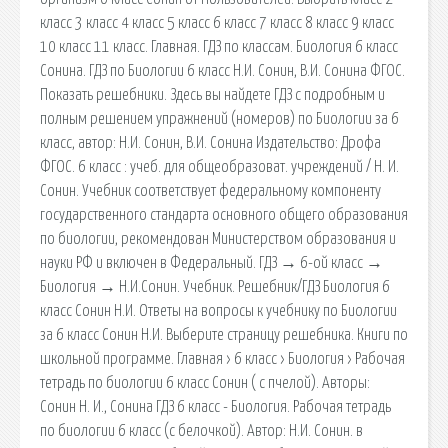
класс 3 класс 4 класс 5 класс 6 класс 7 класс 8 класс 9 класс
10 класс 11 класс. Главная. ГДЗ по классам. Биология 6 класс
Сонина. ГДЗ по Биологии 6 класс Н.И. Сонин, В.И. Сонина ФГОС.
Показать решебники. Здесь вы найдете ГДЗ с подробным и
полным решением упражнений (номеров) по Биологии за 6
класс, автор: Н.И. Сонин, В.И. Сонина Издательство: Дрофа
ФГОС. 6 класс : учеб. для общеобразоват. учреждений / Н. И.
Сонин. Учебник соответствует федеральному компоненту
государственного стандарта основного общего образования
по биологии, рекомендован Министерством образования и
науки РФ и включен в Федеральный. ГДЗ → 6-ой класс →
Биология → Н.И.Сонин. Учебник. Решебник/ГДЗ Биология 6
класс Сонин Н.И. Ответы на вопросы к учебнику по Биологии
за 6 класс Сонин Н.И. Выберите страницу решебника. Книги по
школьной программе. Главная › 6 класс › Биология › Рабочая
тетрадь по биологии 6 класс Сонин ( с пчелой). Авторы:
Сонин Н. И., Сонина ГДЗ 6 класс - Биология. Рабочая тетрадь
по биологии 6 класс (с белочкой). Автор: Н.И. Сонин. в