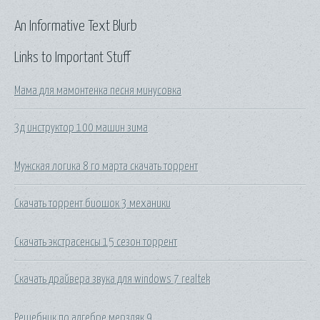
An Informative Text Blurb
Links to Important Stuff
Мама для мамонтенка песня минусовка
3д инструктор 100 машин зима
Мужская логика 8 го марта скачать торрент
Скачать торрент биошок 3 механики
Скачать экстрасенсы 15 сезон торрент
Скачать драйвера звука для windows 7 realtek
Решебник по алгебре мерзляк 9