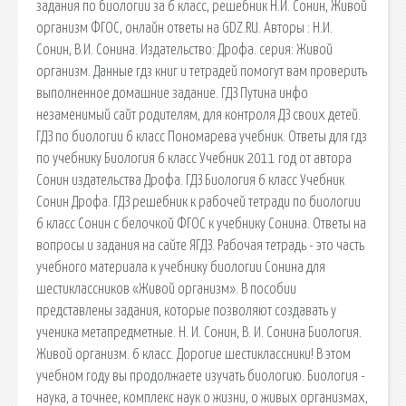
задания по биологии за 6 класс, решебник Н.И. Сонин, Живой
организм ФГОС, онлайн ответы на GDZ.RU. Авторы : Н.И.
Сонин, В.И. Сонина. Издательство: Дрофа. серия: Живой
организм. Данные гдз книг и тетрадей помогут вам проверить
выполненное домашние задание. ГДЗ Путина инфо
незаменимый сайт родителям, для контроля ДЗ своих детей.
ГДЗ по биологии 6 класс Пономарева учебник. Ответы для гдз
по учебнику Биология 6 класс Учебник 2011 год от автора
Сонин издательства Дрофа. ГДЗ Биология 6 класс Учебник
Сонин Дрофа. ГДЗ решебник к рабочей тетради по биологии
6 класс Сонин с белочкой ФГОС к учебнику Сонина. Ответы на
вопросы и задания на сайте ЯГДЗ. Рабочая тетрадь - это часть
учебного материала к учебнику биологии Сонина для
шестиклассников «Живой организм». В пособии
представлены задания, которые позволяют создавать у
ученика метапредметные. Н. И. Сонин, В. И. Сонина Биология.
Живой организм. 6 класс. Дорогие шестиклассники! В этом
учебном году вы продолжаете изучать биологию. Биология -
наука, а точнее, комплекс наук о жизни, о живых организмах,