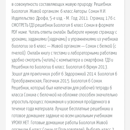
в совокупности составляющих живую природу. Решебник
Биология. Живой организм. 6 класс Авторы: Сонин Н.И.
Издательство: Дрофа, 5-е изд. - М.: Год: 2011. Страниц: 176 с.
СМОТРЕТЬ ГДЗ решебник Биология 6 класс Сонин в формате
PDF ниже. Читать ответы онлайн. Выберите нужную страницу с
уроками, заданиями (задачами) и упражнениями из учебника
биологии за 6 класс — Живой организм — Сонин с белкой (с
пчелой). Онлайн книгу с тестами и лабораторными работами
удобно смотреть (читать) с компьютера и смартфона. ГДЗ и
Решебник по Биологии 6 класс. Биология 6 Віркун 2013.
Зошит для практичних робіт 6 Задорожний 2014. Биология 6
Преображенская, Пасечник 2015. Биология 6 Сонин.
Решебник, который был напечатан для рабочей тетради 6
класса Сонина с белочкой на обложке способен значительно
упростить процесс понимания и усвоения пройденного в
течение года материала. Лучшие бесплатные решебники и
готовое домашнее задание ко всем школьным учебникам
УРОКУ.НЕТ. Готовые домашние работы Биология Живой
организм 6 класс Сонин от Пользователей. Выбрать класс 2