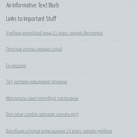
An Informative Text Blurb
Links to Important Stuff
Учебник английский язык 11 класс скачать бесплатно
Простые истины сколько серий
Ех машина
Тв3 человек невидимка гаркалин
Мариуполь санкт петербург расписание
Don omar zumba campaign скачать mp3
Всеобщая история алексашкина 10 класс скачать учебник