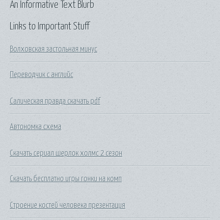
An Informative Text Blurb
Links to Important Stuff
Волховская застольная минус
Переводчик с английс
Салическая правда скачать pdf
Автономка схема
Скачать сериал шерлок холмс 2 сезон
Скачать бесплатно игры гонки на комп
Строение костей человека презентация