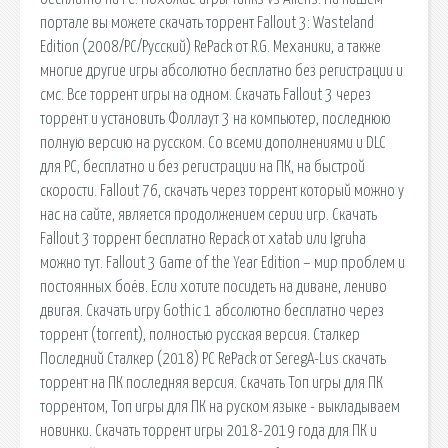
портале вы можете скачать торрент Fallout 3: Wasteland
Edition (2008/PC/Русский) RePack от R.G. Механики, а также
многие другие игры абсолютно бесплатно без регистрации и
смс. Все торрент игры на одном. Скачать Fallout 3 через
торрент и установить Фоллаут 3 на компьютер, последнюю
полную версию на русском. Со всеми дополнениями и DLC
для PC, бесплатно и без регистрации на ПК, на быстрой
скорости. Fallout 76, скачать через торрент который можно у
нас на сайте, является продолжением серии игр. Скачать
Fallout 3 торрент бесплатно Repack от xatab или Igruha
можно тут. Fallout 3 Game of the Year Edition – мир проблем и
постоянных боёв. Если хотите посидеть на диване, лениво
двигая. Скачать игру Gothic 1 абсолютно бесплатно через
торрент (torrent), полностью русская версия. Сталкер
Последний Сталкер (2018) PC RePack от SeregA-Lus скачать
торрент на ПК последняя версия. Скачать Топ игры для ПК
торрентом, Топ игры для ПК на руском языке - выкладываем
новинки. Скачать торрент игры 2018-2019 года для ПК и