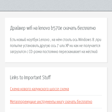
Драйвер wifi на lenovo b570e скачать бесплатно
Есть новый ноутбук Lenovo , на нём стоить ось Windows 8 ,при
попытке установить другую ось 7 или ХР ни как не получается
загрузится с CD-рома постоянно перескакивает на жёсткий
Links to Important Stuff
Схема нового калужского шоссе схема
Металлорежущие инструменты книгу скачать бесплатно