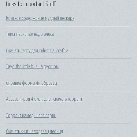
Links to Important Stuff
Краткое содержание мудрый пескарь
Текст песни так надо алиса
Скачать карту для industrial craft 2
Tayo the little bus на русском
Справка форма 4н образец
Ассасин крид 4 блэк флаг скачать торрент
Торрент намедни все серии
Скачать книги влодавец леонид