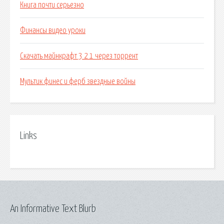
Книга почти серьезно
Финансы видео уроки
Скачать майнкрафт 3 2 1 через торрент
Мультик финес и ферб звездные войны
Links
An Informative Text Blurb