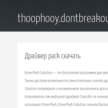
thoophooy.dontbreako
Драйвер pack скачать
DriverPack Solution — это бесплатная программа для а
Также доступна возможность самостоятельно скачать драй
Solution популярное и незаменимое приложение для у
пользователь сам выбирает драйвер Спасибо за скачива
используют DriverPack. DriverPack Solution скачать бесп