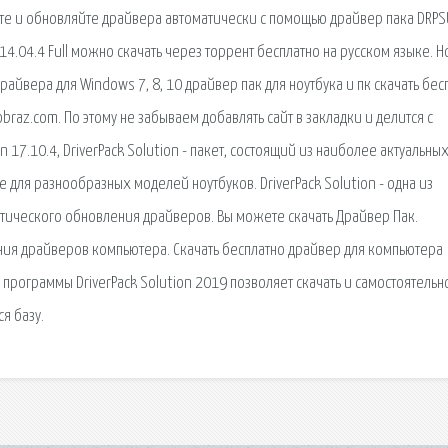
те и обновляйте драйвера автоматически с помощью драйвер пака DRPS
14.04.4 Full можно скачать через торрент бесплатно на русском языке. Н
айвера для Windows 7, 8, 10 драйвер пак для ноутбука и пк скачать бес
raz.com. По этому не забываем добавлять сайт в закладки и делится с
ion 17.10.4, DriverPack Solution - пакет, состоящий из наиболее актуальны
для разнообразных моделей ноутбуков. DriverPack Solution - одна из
тического обновления драйверов. Вы можете скачать Драйвер Пак.
ния драйверов компьютера. Скачать бесплатно драйвер для компьютера
 программы DriverPack Solution 2019 позволяет скачать и самостоятельн
я базу.