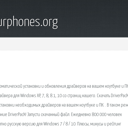
urphones.org
втоматической установки и обновления драйверов на вашем ноутбуке и ПК
вера для Windows XP, 7, 8, 8.1, 10 со страниц нашего. Скачать DriverPac
становки необходимых драйверов на вашем ноутбуке и ПК. . В таком ре
ние DriverPack! Запусти скачанный файл. Ежедневно 800 000 человек
латно русскую версию для Windows 7 / 8 / 10. Плюсы, минусы и рейтинг