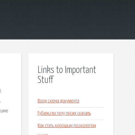
Links to Important
Stuff
.
k
Ворд схема документа
жиме
Губами по телу песня скачать
Как стать хорошим психологом