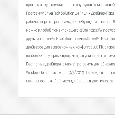
программы для компьютеров и ноутбуков. Устанавливай
Программу DriverPack Solution 14 R414 + Драйвер-Паки 
рабочая версия программы, не требующая активации. Др
можно в любой момент с нашего сайта https://windowsob
друзьями. DriverPack Solution - скачать DriverPack Solut
драйверов для всевозможных конфигураций ПК, а также 
наиболее популярных программ для установки и автома
Бесплатные драйвера, а также программы для обновле
Windows без регистрации. 3/3/2019 · Последняя версия
интегрировать любой пакет драйверов в уже имеющуюс