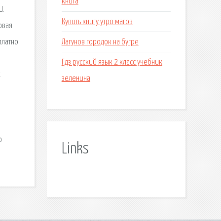
книга
U.
Купить книгу утро магов
овая
Лагунов городок на бугре
платно
Гдз русский язык 2 класс учебник
х
зеленина
о
Links