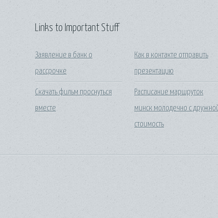
Links to Important Stuff
Заявление в банк о
Как в контакте отправить
рассрочке
презентацию
Скачать фильм проснуться
Расписание маршруток
вместе
минск молодечно с дружно
стоимость