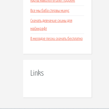
Карты навител египет торрент
Все мы баба стервы минус
Скачать девчачие скины для
майнкрафт
В меладзе песни скачать бесплатно
Links