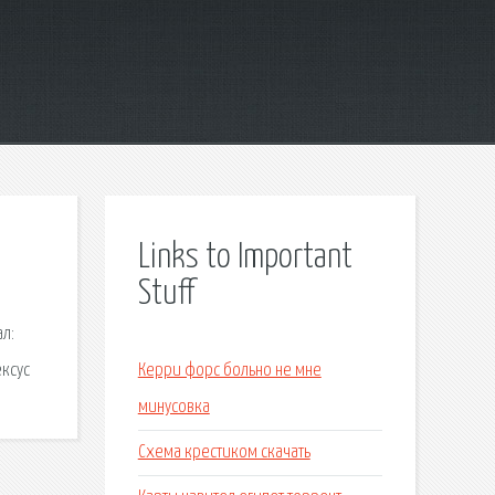
Links to Important
Stuff
л:
ексус
Керри форс больно не мне
минусовка
Схема крестиком скачать