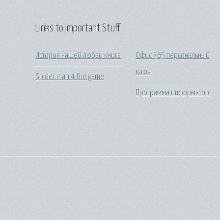
Links to Important Stuff
История нашей любви книга
Офис 365 персональный
ключ
Spider man 4 the game
Программа информатор