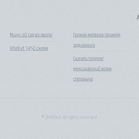
A
Минус ой сад во дворе
Герман матвеев тарантул
аудиокнига
Vitek vt 3452 схема
Скачать торрент
мексиканский вояж
степаныча
© Untitled. All rights reserved.