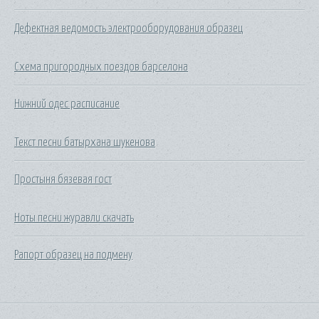
Дефектная ведомость электрооборудования образец
Схема пригородных поездов барселона
Нижний одес расписание
Текст песни батырхана шукенова
Простыня бязевая гост
Ноты песни журавли скачать
Рапорт образец на подмену