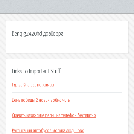
Benq g2420hd драйвера
Links to Important Stuff
Гдз за 9 класс по химии
День победы 2 новая война читы
Скачать казахские песни на телефон бесплатно
Расписания автобусов москва людиново