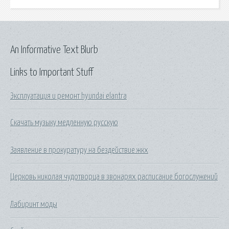
An Informative Text Blurb
Links to Important Stuff
Эксплуатация и ремонт hyundai elantra
Скачать музыку медленную русскую
Заявление в прокуратуру на бездействие жкх
Церковь николая чудотворца в звонарях расписание богослужений
Лабиринт моды