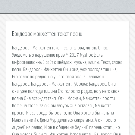
Бандерос манхеттен текст песни
БандЭрос - Манхэттен текст песни, слова, читать О нас
Уведомить о нарушении прав © 2017 МузПрофиль,
информационный сайт о звёздах, музыке, клипы. Текст, слова
песни Бандэрос - Манхеттен Он и она, уже полгода тишина,
Его голос по радио, но у него своя волна. Главная »
Бандерос. Бандерос - Манхэттен . Рубрика: Бандерос. Он и
она, уже полгода тишина Его голос по радио, но у него своя
волна Она все ждет такси Огни Москвы, Манхеттен прости…
Кофе на столе, за окном лазурь Она осталась, Манхеттен
прости. И все вроде бы ровно, но Она хотела бы жить на
Манхеттене И с Деми Мур делиться секретами, А он просто
диджей на радио, И он в общем не бедный парень кстати, но
Она хотела бы жить. Манхеттен. Исполнитель: Бандерос. Он и