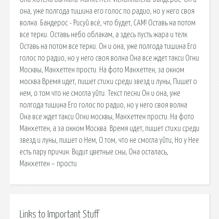
она, уже полгода тишина его голос по радио, но у него своя
волна. Бандерос - Рисуй всё, что будет, САМ! Оставь на потом
все терки. Оставь небо облакам, а здесь пусть жара и телк
Оставь на потом все терки. Он и она, уже полгода тишина Его
голос по радио, но у него своя волна Она все ждет такси Огни
Москвы, Манхеттен прости. На фото Манхеттен, за окном
москва Время идет, пишет стихи среди звезд и луны, Пишет о
нем, о том что не смогла уйти. Текст песни Он и она, уже
полгода тишина Его голос по радио, но у него своя волна
Она все ждет такси Огни москвы, Манхеттен прости. На фото
Манхеттен, а за окном Москва. Время идет, пишет стихи среди
звезд и луны, пишет о Нем, О том, что не смогла уйти, Но у Нее
есть пару причин: Видит цветные сны, Она осталась,
Манхеттен – прости.
Links to Important Stuff